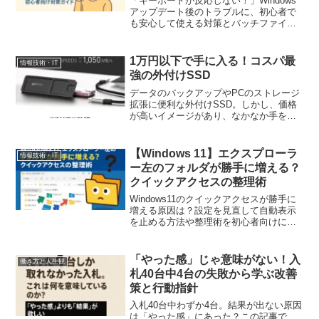
「キーボードが反応しない！」Windows
アップデート後のトラブルに、初心者で
も安心して使える対策とバッチファイル
を解説。
1万円以下で手に入る！コスパ最
情報技術・IT
強の外付けSSD
データのバックアップやPCのストレージ
拡張に便利な外付けSSD。しかし、価格
が高いイメージがあり、なかなか手を出
せない…という方も多いのではないでし
ょうか？今回は、1万円以下で購入でき
る、コスパ抜群の外付けSSDをピックア
【Windows 11】エクスプローラ
情報技術・IT
ップ！ファミリー世...
ー左のフォルダが勝手に増える？
クイックアクセスの整理術
Windows11のクイックアクセスが勝手に
増える原因は？設定を見直して自動表示
を止める方法や整理術を初心者向けに解
説します。
「やった感」じゃ意味がない！入
働き方と人生観
札40台中4台の失敗から学ぶ改善
策と行動指針
入札40台中わずか4台。結果が出ない原因
は「やった感」にあった？この記事で