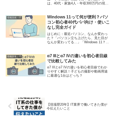
は、40代・家族4人・年収300万円の現場
パパが体感した“やってる風”な職場の実態
と、そこから学んだ改善策をリアルに語
ります。
Windows 11って何が便利？パソ
情報技術・IT
コン初心者40代パパ向け・使いこ
なし完全ガイド
はじめに：最近パソコン、なんか変わっ
た？「パソコン立ち上げたら、見た目が
なんか変わってる…」「Windows 11？で
も何が違うのかよく分からない」最近こ
んなふうに感じたこと、ありませんか？
僕も、ふだん家ではネットや動画、ちょ
α7 IIIとα7 IVの違いを初心者目線
情報技術・IT
っとした書類作...
で比較してみた
α7 IIIとα7 IVの違いを初心者目線でわか
りやすく解説！子どもの撮影や動画用途
に最適な1台はどっち？
【現場歴20年】IT業界で働いてきた僕が
今伝えたいこと